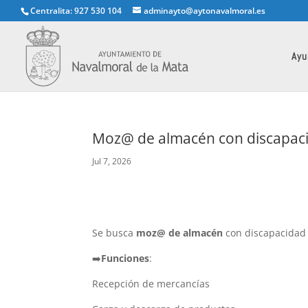
Centralita: 927 530 104
adminayto@aytonavalmoral.es
Ayu
Moz@ de almacén con discapaci
Jul 7, 2026
Se busca
moz@ de almacén
con discapacidad
➡️
Funciones
:
Recepción de mercancías