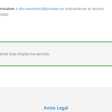
rrículum
a
ofe.navalmoral@juntaex.es
indicando en el asunto
CIDAD
iento! Este empleo ha vencido.
Aviso Legal