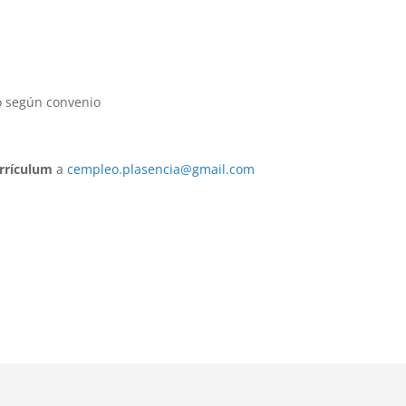
io según convenio
rrículum
a
cempleo.plasencia@gmail.com