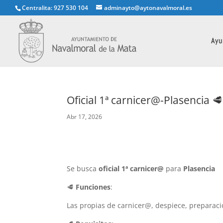
Centralita: 927 530 104
adminayto@aytonavalmoral.es
Ayu
Oficial 1ª carnicer@-Plasencia 🥩
Abr 17, 2026
Se busca
oficial 1ª carnicer@
para
Plasencia
🥩
Funciones
:
Las propias de carnicer@, despiece, preparaci