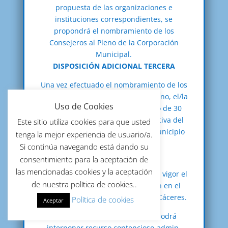
propuesta de las organizaciones e
instituciones correspondientes, se
propondrá el nombramiento de los
Consejeros al Pleno de la Corporación
Municipal.
DISPOSICIÓN ADICIONAL TERCERA
Una vez efectuado el nombramiento de los
consejeros por el Ayuntamiento Pleno, el/la
Uso de Cookies
Alcalde/sa procederá en un plazo de 30
días a convocar la sesión constitutiva del
Este sitio utiliza cookies para que usted
Consejo Económico y Social del municipio
tenga la mejor experiencia de usuario/a.
de Navalmoral de la Mata.
Si continúa navegando está dando su
DISPOSICIÓN FINAL
consentimiento para la aceptación de
las mencionadas cookies y la aceptación
El presente Reglamento entrará en vigor el
de nuestra política de cookies..
día siguiente al de su publicación en el
“Boletín Oficial de la Provincia” de Cáceres.
Política de cookies
Aceptar
Contra el presente acuerdo se podrá
interponer recurso contencioso-admin-