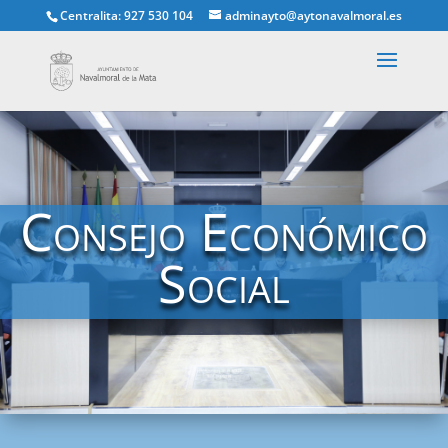
Centralita: 927 530 104
adminayto@aytonavalmoral.es
Consejo Económico
Social