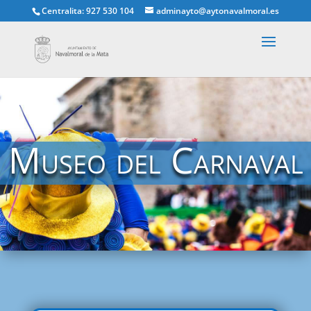
Centralita: 927 530 104
adminayto@aytonavalmoral.es
Museo del Carnaval