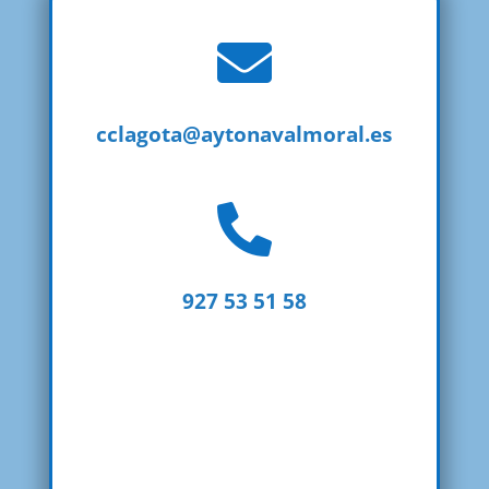

cclagota@aytonavalmoral.es

927 53 51 58