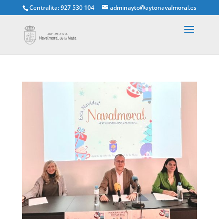
Centralita: 927 530 104
adminayto@aytonavalmoral.es