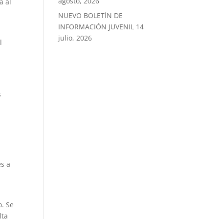
agosto, 2026
a al
NUEVO BOLETÍN DE
INFORMACIÓN JUVENIL
14
julio, 2026
l
s
es a
o. Se
lta