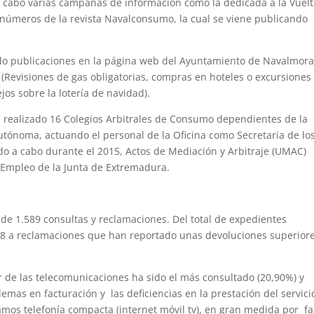
 a cabo varias campañas de información como la dedicada a la Vuelt
s números de la revista Navalconsumo, la cual se viene publicando
ado publicaciones en la página web del Ayuntamiento de Navalmora
(Revisiones de gas obligatorias, compras en hoteles o excursiones
jos sobre la lotería de navidad).
n realizado 16 Colegios Arbitrales de Consumo dependientes de la
tónoma, actuando el personal de la Oficina como Secretaria de lo
o a cabo durante el 2015, Actos de Mediación y Arbitraje (UMAC)
 Empleo de la Junta de Extremadura.
 de 1.589 consultas y reclamaciones. Del total de expedientes
48 a reclamaciones que han reportado unas devoluciones superior
r de las telecomunicaciones ha sido el más consultado (20,90%) y
as en facturación y las deficiencias en la prestación del servici
s telefonía compacta (internet móvil tv), en gran medida por fa