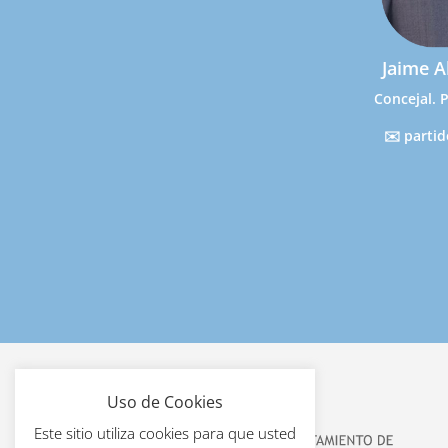
Jaime A
Concejal. 
✉️ parti
Uso de Cookies
Este sitio utiliza cookies para que usted