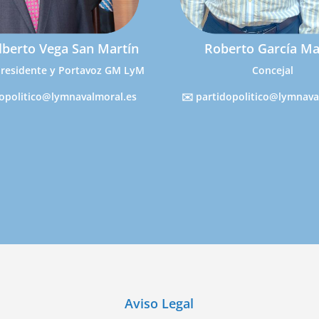
lberto Vega San Martín
Roberto García Ma
Presidente y Portavoz GM LyM
Concejal
dopolitico@lymnavalmoral.es
✉️ partidopolitico@lymnava
Aviso Legal