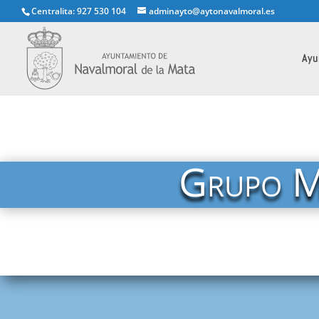
Centralita: 927 530 104
adminayto@aytonavalmoral.es
Ayu
Grupo Mu