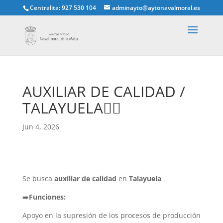
Centralita: 927 530 104
adminayto@aytonavalmoral.es
AUXILIAR DE CALIDAD /
TALAYUELA🙋‍♀️
Jun 4, 2026
Se busca
auxiliar de calidad
en
Talayuela
➡️
Funciones:
Apoyo en la supresión de los procesos de producción