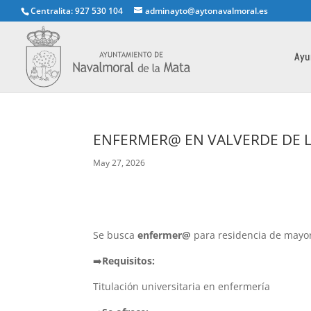
Centralita: 927 530 104
adminayto@aytonavalmoral.es
Ayu
ENFERMER@ EN VALVERDE DE L
May 27, 2026
Se busca
enfermer@
para residencia de mayo
➡️
Requisitos:
Titulación universitaria en enfermería